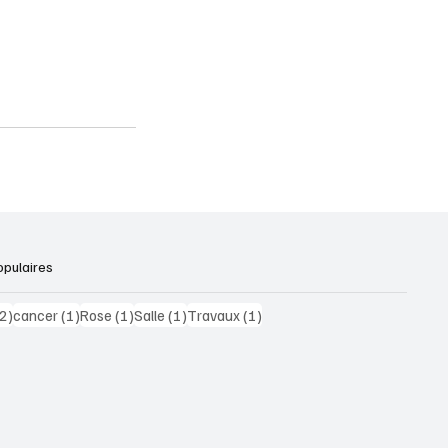
opulaires
2 posts
1 post
1 post
1 post
1 post
(2)
cancer
(1)
Rose
(1)
Salle
(1)
Travaux
(1)