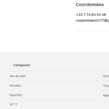
Coordonnées
+33 7 76 84 54 48
coulommierstt77@g
Categories
Vie du club
UFO
Articles
Tou
Sportifs
Age
FFTT