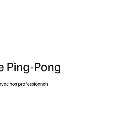
il
Vie du club
Articles
Sportifs
FFTT
UFOLEP
Agenda
C
e Ping-Pong
avec nos professionnels