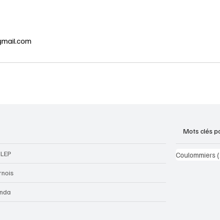
mail.com
Mots clés p
LEP
Coulommiers
rnois
nda