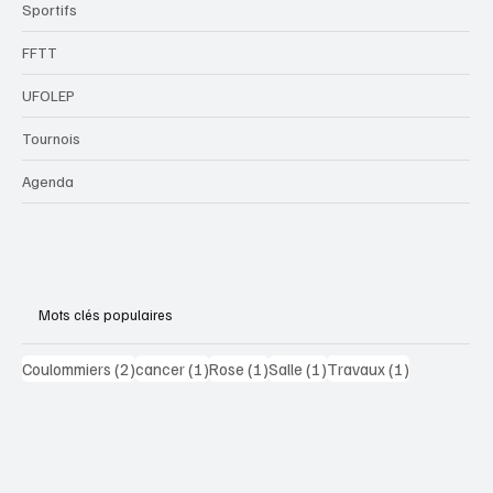
Sportifs
FFTT
UFOLEP
Tournois
Agenda
Mots clés populaires
2 posts
1 post
1 post
1 post
1 post
Coulommiers
(2)
cancer
(1)
Rose
(1)
Salle
(1)
Travaux
(1)