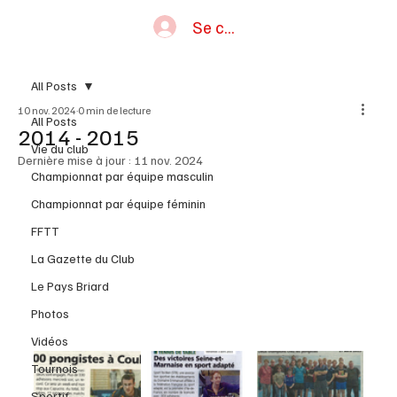
Se connecter
All Posts
10 nov. 2024
0 min de lecture
All Posts
2014 - 2015
Vie du club
Dernière mise à jour :
11 nov. 2024
Championnat par équipe masculin
Championnat par équipe féminin
FFTT
La Gazette du Club
Le Pays Briard
Photos
Vidéos
Tournois
Sportif