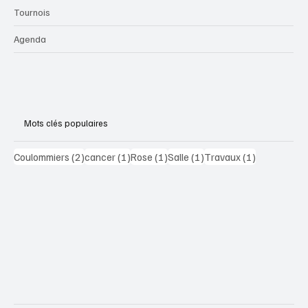
Tournois
Agenda
Mots clés populaires
2 posts
1 post
1 post
1 post
1 post
Coulommiers
(2)
cancer
(1)
Rose
(1)
Salle
(1)
Travaux
(1)