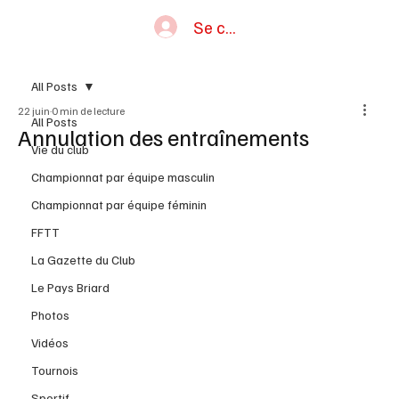
Se connecter
All Posts
22 juin
0 min de lecture
All Posts
Annulation des entraînements
Vie du club
Championnat par équipe masculin
Championnat par équipe féminin
FFTT
La Gazette du Club
Le Pays Briard
Photos
Vidéos
Tournois
Sportif